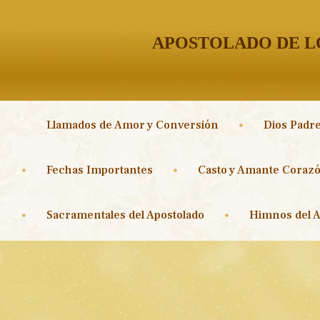
APOSTOLADO DE LO
Llamados de Amor y Conversión
Dios Padre
Fechas Importantes
Casto y Amante Corazó
Sacramentales del Apostolado
Himnos del A