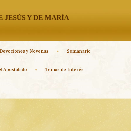
 JESÚS Y DE MARÍA
Devociones y Novenas
Semanario
l Apostolado
Temas de Interés