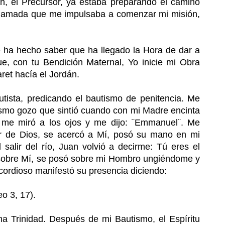
an, el Precursor, ya estaba preparando el camino
a Llamada que me impulsaba a comenzar mi misión,
 ha hecho saber que ha llegado la Hora de dar a
, con tu Bendición Maternal, Yo inicie mi Obra
ret hacía el Jordán.
tista, predicando el bautismo de penitencia. Me
mismo gozo que sintió cuando con mi Madre encinta
r, me miró a los ojos y me dijo: ¨Emmanuel¨. Me
r de Dios, se acercó a Mí, posó su mano en mi
salir del río, Juan volvió a decirme: Tú eres el
ló sobre Mí, se posó sobre mi Hombro ungiéndome y
cordioso manifestó su presencia diciendo:
o 3, 17).
ma Trinidad. Después de mi Bautismo, el Espíritu