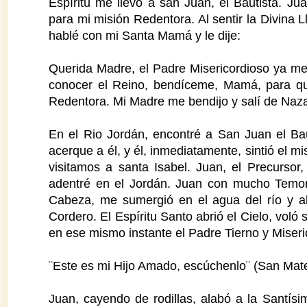
Espíritu me llevó a san Juan, el Bautista. Ju
para mi misión Redentora. Al sentir la Divin
hablé con mi Santa Mamá y le dije:
Querida Madre, el Padre Misericordioso ya me
conocer el Reino, bendíceme, Mamá, para que
Redentora. Mi Madre me bendijo y salí de Naza
En el Rio Jordán, encontré a San Juan el Bau
acerque a él, y él, inmediatamente, sintió el 
visitamos a santa Isabel. Juan, el Precurso
adentré en el Jordán. Juan con mucho Temo
Cabeza, me sumergió en el agua del río y al 
Cordero. El Espíritu Santo abrió el Cielo, vo
en ese mismo instante el Padre Tierno y Miseri
¨Este es mi Hijo Amado, escúchenlo¨ (San Mate
Juan, cayendo de rodillas, alabó a la Santísi