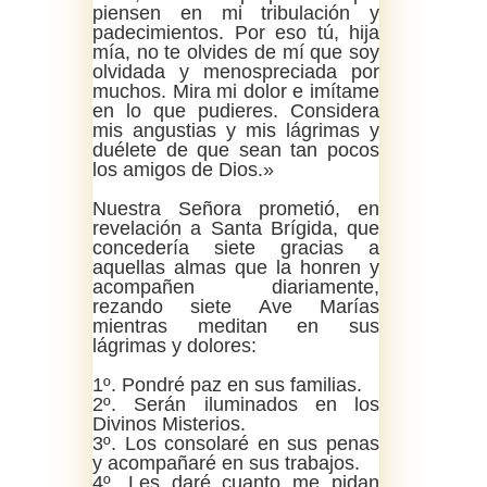
piensen en mi tribulación y
padecimientos. Por eso tú, hija
mía, no te olvides de mí que soy
olvidada y menospreciada por
muchos. Mira mi dolor e imítame
en lo que pudieres. Considera
mis angustias y mis lágrimas y
duélete de que sean tan pocos
los amigos de Dios.»
Nuestra Señora prometió, en
revelación a Santa Brígida, que
concedería siete gracias a
aquellas almas que la honren y
acompañen diariamente,
rezando siete Ave Marías
mientras meditan en sus
lágrimas y dolores:
1º. Pondré paz en sus familias.
2º. Serán iluminados en los
Divinos Misterios.
3º. Los consolaré en sus penas
y acompañaré en sus trabajos.
4º. Les daré cuanto me pidan