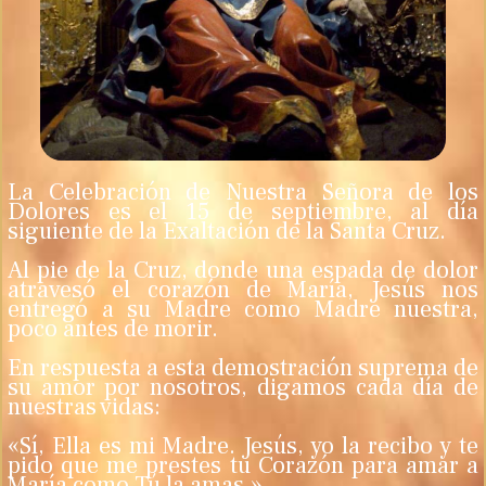
La Celebración de Nuestra Señora de los
Dolores es el 15 de septiembre, al día
siguiente de la Exaltación de la Santa Cruz.
Al pie de la Cruz, donde una espada de dolor
atravesó el corazón de María, Jesús nos
entregó a su Madre como Madre nuestra,
poco antes de morir.
En respuesta a esta demostración suprema de
su amor por nosotros, digamos cada día de
nuestras vidas:
«Sí, Ella es mi Madre. Jesús, yo la recibo y te
pido que me prestes tu Corazón para amar a
María como Tú la amas.»