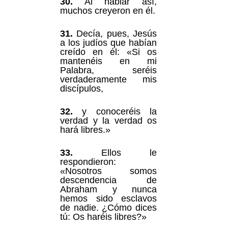
30.
Al hablar así,
muchos creyeron en él.
31.
Decía, pues, Jesús
a los judíos que habían
creído en él: «Si os
mantenéis en mi
Palabra, seréis
verdaderamente mis
discípulos,
32.
y conoceréis la
verdad y la verdad os
hará libres.»
33.
Ellos le
respondieron:
«Nosotros somos
descendencia de
Abraham y nunca
hemos sido esclavos
de nadie. ¿Cómo dices
tú: Os haréis libres?»