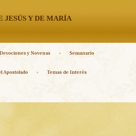
 JESÚS Y DE MARÍA
Devociones y Novenas
Semanario
l Apostolado
Temas de Interés