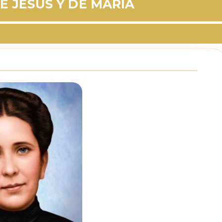
E JESÚS Y DE MARÍA