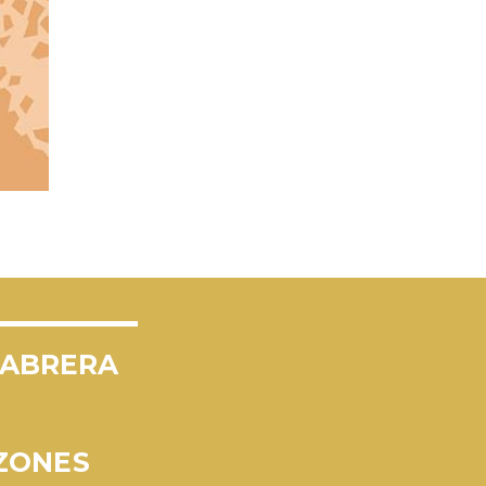
CABRERA
ZONES