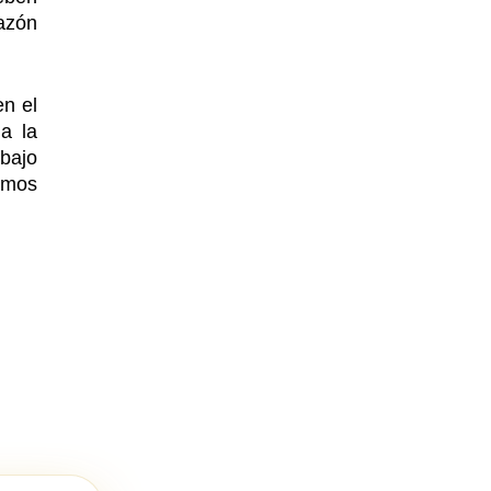
azón
en el
a la
 bajo
eemos