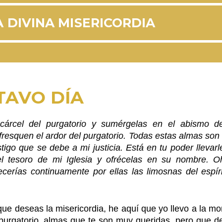
 DIVINA MISERICORDIA
TAVO DÍA
cárcel del purgatorio y sumérgelas en el abismo d
efresquen el ardor del purgatorio. Todas estas almas so
igo que se debe a mi justicia. Está en tu poder llevarl
el tesoro de mi Iglesia y ofrécelas en su nombre. Oh
ecerías continuamente por ellas las limosnas del espír
ue deseas la misericordia, he aquí que yo llevo a la m
purgatorio, almas que te son muy queridas, pero que d