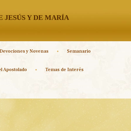
 JESÚS Y DE MARÍA
Devociones y Novenas
Semanario
l Apostolado
Temas de Interés