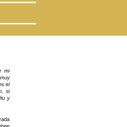
e mi
n muy
es el
, si
itu y
orada
eben