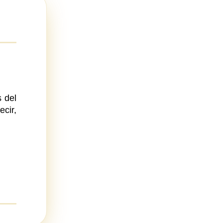
N
 del
cir,