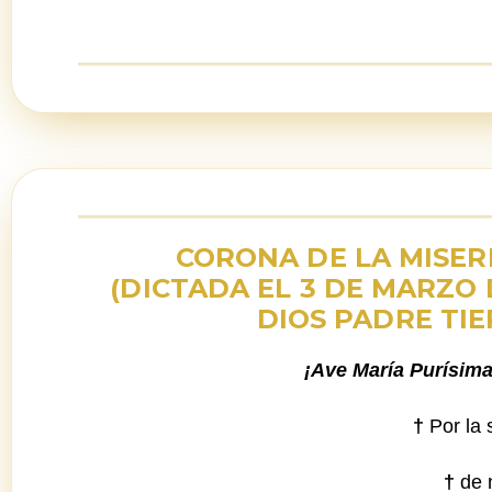
CORONA DE LA MISERI
(DICTADA EL 3 DE MARZO 
DIOS PADRE TIE
¡Ave María Purísima
†
Por la 
†
de 