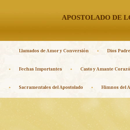
APOSTOLADO DE LO
Llamados de Amor y Conversión
Dios Padre
Fechas Importantes
Casto y Amante Corazó
Sacramentales del Apostolado
Himnos del A