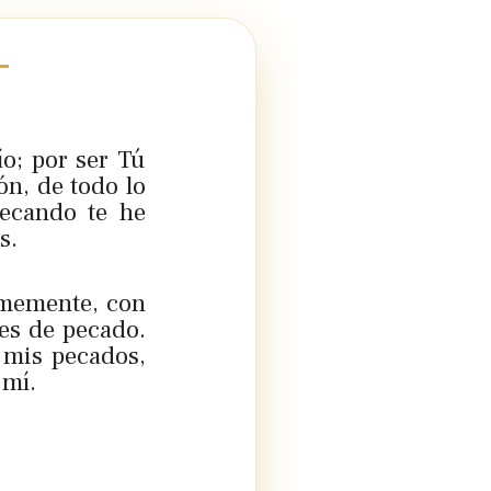
o; por ser Tú
ón, de todo lo
ecando te he
s.
irmemente, con
nes de pecado.
 mis pecados,
 mí.