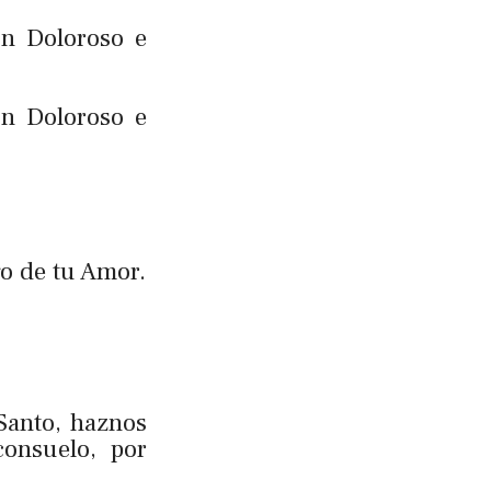
ón Doloroso e
ón Doloroso e
go de tu Amor.
 Santo, haznos
consuelo, por