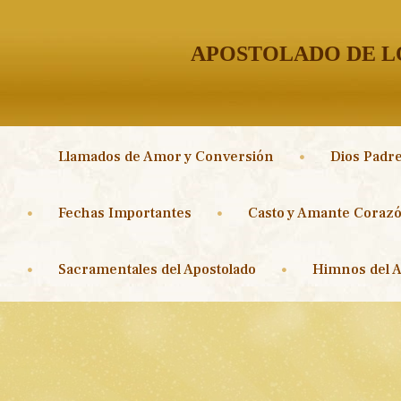
APOSTOLADO DE LO
Llamados de Amor y Conversión
Dios Padre
Fechas Importantes
Casto y Amante Corazó
Sacramentales del Apostolado
Himnos del A