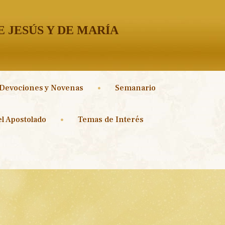
 JESÚS Y DE MARÍA
Devociones y Novenas
Semanario
l Apostolado
Temas de Interés