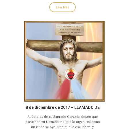
Leer Más
8 de diciembre de 2017 – LLAMADO DE
AMOR Y CONVERSIÓN DEL SAGRADO
Apóstoles de mi Sagrado Corazón deseo que
CORAZÓN EUCARÍSTICO DE JESÚS
escuchen mi Llamado, no que lo oigan, así como
un ruido se oye, sino que lo escuchen, y