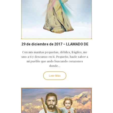
29 de diciembre de 2017 – LLAMADO DE
AMOR Y CONVERSIÓN DEL SAGRADO
Con mis manitas pequeñas, débiles, frágiles, me
CORAZÓN EUCARÍSTICO DEL NIÑO
uno a ti y descanso en ti. Pequeño, hazle saber a
JESÚS
mi pueblo que ando buscando corazones
donde...
Leer Más