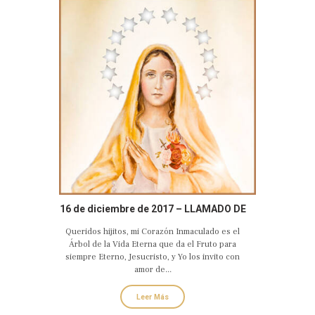
16 de diciembre de 2017 – LLAMADO DE
AMOR Y CONVERSIÓN DEL CORAZÓN
Queridos hijitos, mi Corazón Inmaculado es el
DOLOROSO E INMACULADO DE MARÍA
Árbol de la Vida Eterna que da el Fruto para
siempre Eterno, Jesucristo, y Yo los invito con
amor de...
Leer Más