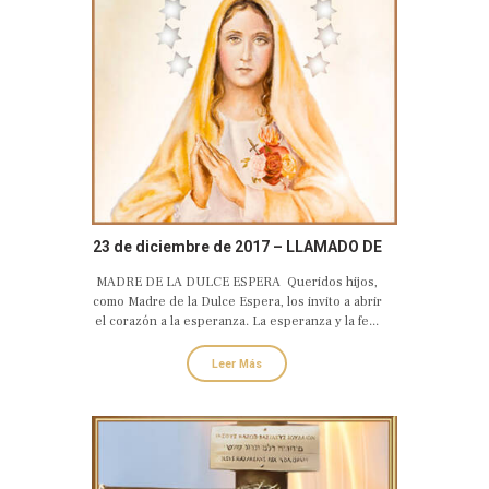
23 de diciembre de 2017 – LLAMADO DE
AMOR Y CONVERSIÓN DEL CORAZÓN
MADRE DE LA DULCE ESPERA Queridos hijos,
DOLOROSO E INMACULADO DE MARÍA
como Madre de la Dulce Espera, los invito a abrir
el corazón a la esperanza. La esperanza y la fe...
Leer Más