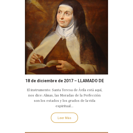
18 de diciembre de 2017 – LLAMADO DE
AMOR Y CONVERSIÓN DE SANTA
El instrumento: Santa Teresa de Ávila está aquí,
TERESA DE JESÚS
nos dice: Almas, las Moradas de la Perfección
son los estados y los grados de la vida
espiritual...
Leer Más