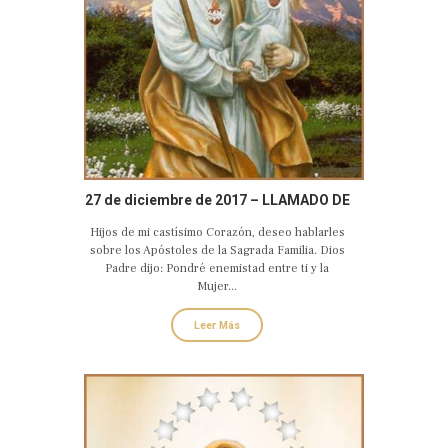
27 de diciembre de 2017 – LLAMADO DE
AMOR Y CONVERSIÓN DEL CASTO Y
Hijos de mi castísimo Corazón, deseo hablarles
AMANTE CORAZÓN DE SAN JOSÉ
sobre los Apóstoles de la Sagrada Familia. Dios
Padre dijo: Pondré enemistad entre ti y la
Mujer...
Leer Más