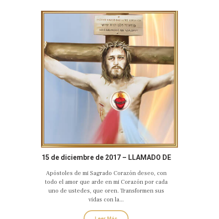
15 de diciembre de 2017 – LLAMADO DE
AMOR Y CONVERSIÓN DEL SAGRADO
Apóstoles de mi Sagrado Corazón deseo, con
CORAZÓN EUCARÍSTICO DE JESÚS
todo el amor que arde en mi Corazón por cada
uno de ustedes, que oren. Transformen sus
vidas con la...
Leer Más