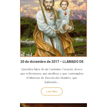
20 de diciembre de 2017 – LLAMADO DE
AMOR Y CONVERSIÓN DEL CASTO Y
Queridos hijos de mi Castísimo Corazón, deseo
AMANTE CORAZÓN DE SAN JOSÉ
que reflexionen, que mediten, y que contemplen
el Misterio de Dios hecho Hombre, que
habiendo...
Leer Más