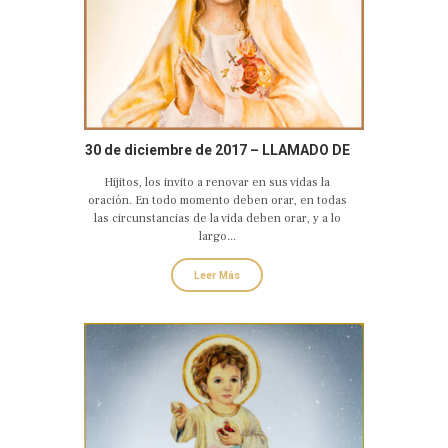
30 de diciembre de 2017 – LLAMADO DE
AMOR Y CONVERSIÓN DEL CORAZÓN
Hijitos, los invito a renovar en sus vidas la
DOLOROSO E INMACULADO DE MARÍA
oración. En todo momento deben orar, en todas
las circunstancias de la vida deben orar, y a lo
largo...
Leer Más