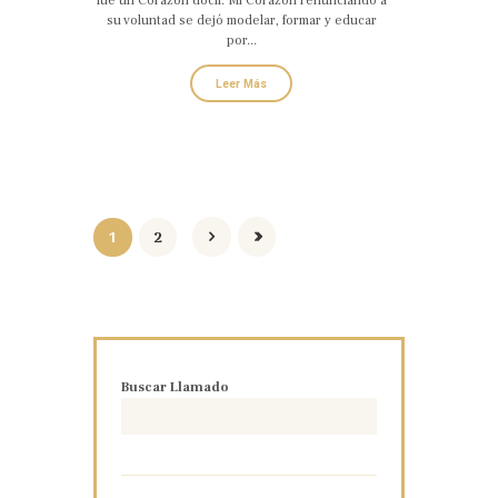
fue un Corazón dócil. Mi Corazón renunciando a
su voluntad se dejó modelar, formar y educar
por...
Leer Más
1
2
Buscar Llamado