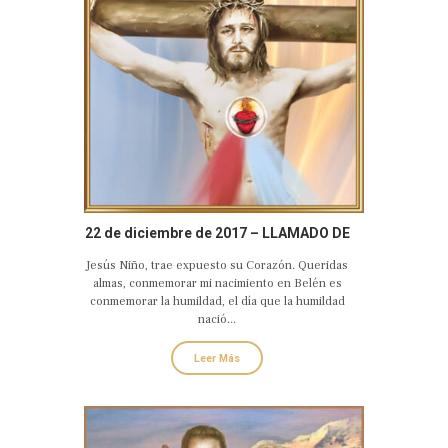
22 de diciembre de 2017 – LLAMADO DE
AMOR Y CONVERSIÓN DEL SAGRADO
Jesús Niño, trae expuesto su Corazón. Queridas
CORAZÓN EUCARÍSTICO DE JESÚS
almas, conmemorar mi nacimiento en Belén es
conmemorar la humildad, el día que la humildad
nació...
Leer Más