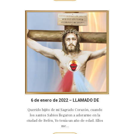
6 de enero de 2022 – LLAMADO DE
AMOR Y CONVERSIÓN DEL SAGRADO
Querido hijito de mi Sagrado Corazón, cuando
CORAZÓN EUCARÍSTICO DE JESÚS
los santos Sabios llegaron a adorarme en la
ciudad de Belén, Yo tenía un año de edad. Ellos
me...