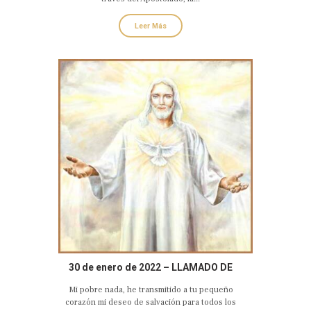
Leer Más
30 de enero de 2022 – LLAMADO DE
AMOR Y CONVERSIÓN DE DIOS PADRE
Mi pobre nada, he transmitido a tu pequeño
TIERNO Y MISERICORDIOSO
corazón mi deseo de salvación para todos los