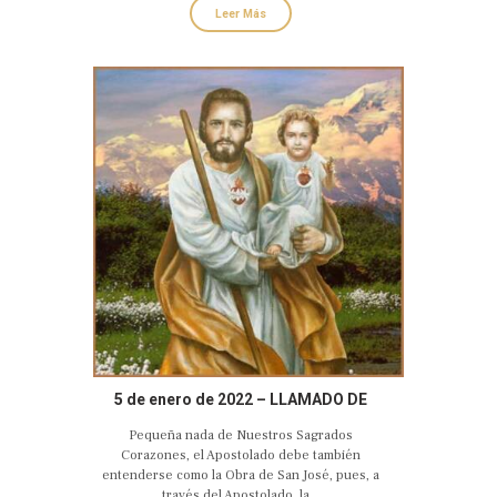
Leer Más
5 de enero de 2022 – LLAMADO DE
AMOR Y CONVERSIÓN DEL CASTO Y
Pequeña nada de Nuestros Sagrados
AMANTE CORAZÓN DE SAN JOSÉ
Corazones, el Apostolado debe también
entenderse como la Obra de San José, pues, a
través del Apostolado, la...