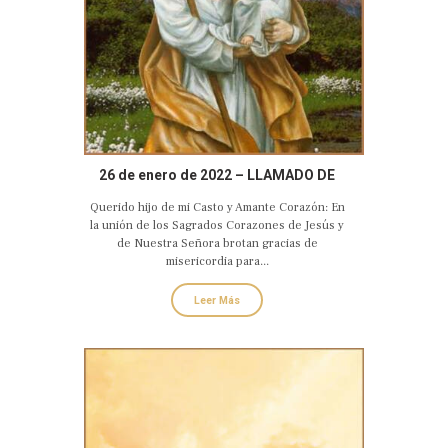
26 de enero de 2022 – LLAMADO DE
AMOR Y CONVERSIÓN DEL CASTO Y
Querido hijo de mi Casto y Amante Corazón: En
AMANTE CORAZON DE SAN JOSE
la unión de los Sagrados Corazones de Jesús y
de Nuestra Señora brotan gracias de
misericordia para...
Leer Más