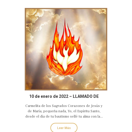
10 de enero de 2022 – LLAMADO DE
AMOR Y CONVERSIÓN DE DIOS
Carmelita de los Sagrados Corazones de Jesús y
ESPÍRITU SANTO
de María, pequeña nada, Yo, el Espíritu Santo,
desde el día de tu bautismo sellé tu alma con la...
Leer Más