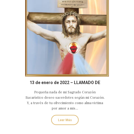
13 de enero de 2022 – LLAMADO DE
AMOR Y CONVERSIÓN DEL SAGRADO
Pequeña nada de mi Sagrado Corazón
CORAZÓN EUCARÍSTICO DE JESÚS
Eucarístico deseo sacerdotes según mi Corazón.
Y, a través de tu ofrecimiento como alma victima
por amor a mis...
Leer Más