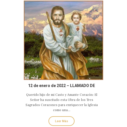
12 de enero de 2022 – LLAMADO DE
AMOR Y CONVERSIÓN DEL CASTO Y
Querido hijo de mi Casto y Amante Corazón: El
AMANTE CORAZÓN DE SAN JOSÉ
Señor ha suscitado esta Obra de los Tres
Sagrados Corazones para enriquecer la Iglesia
como una...
Leer Más