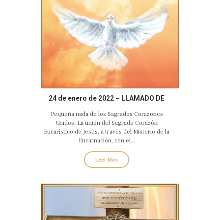
24 de enero de 2022 – LLAMADO DE
AMOR Y CONVERSIÓN DE DIOS
Pequeña nada de los Sagrados Corazones
ESPIRITU SANTO
Unidos: La unión del Sagrado Corazón
Eucarístico de Jesús, a través del Misterio de la
Encarnación, con el...
Leer Más