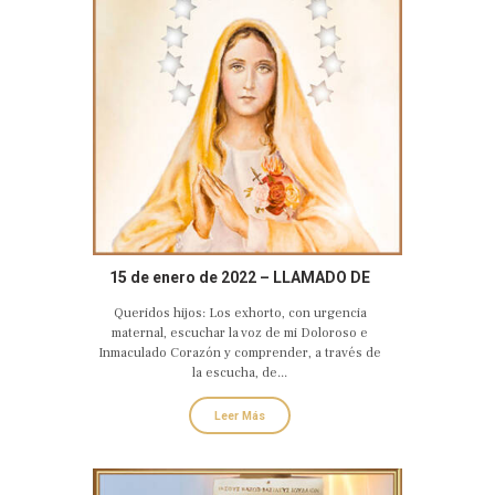
15 de enero de 2022 – LLAMADO DE
AMOR Y CONVERSIÓN DEL CORAZÓN
Queridos hijos: Los exhorto, con urgencia
DOLOROSO E INMACULADO DE MARÍA
maternal, escuchar la voz de mi Doloroso e
Inmaculado Corazón y comprender, a través de
la escucha, de...
Leer Más