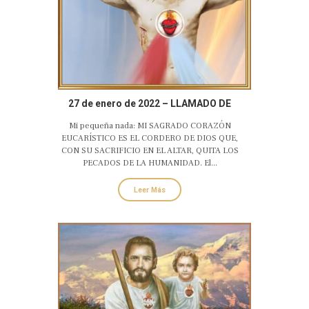
27 de enero de 2022 – LLAMADO DE
AMOR Y CONVERSIÓN DEL SAGRADO
Mi pequeña nada: MI SAGRADO CORAZÓN
CORAZÓN EUCARÍSTICO DE JESÚS
EUCARÍSTICO ES EL CORDERO DE DIOS QUE,
CON SU SACRIFICIO EN EL ALTAR, QUITA LOS
PECADOS DE LA HUMANIDAD. El...
Leer Más