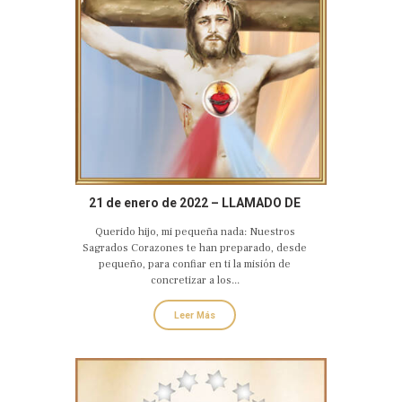
21 de enero de 2022 – LLAMADO DE
AMOR Y CONVERSIÓN DEL SAGRADO
Querido hijo, mi pequeña nada: Nuestros
CORAZÓN EUCARÍSTICO DE JESÚS
Sagrados Corazones te han preparado, desde
pequeño, para confiar en ti la misión de
concretizar a los...
Leer Más