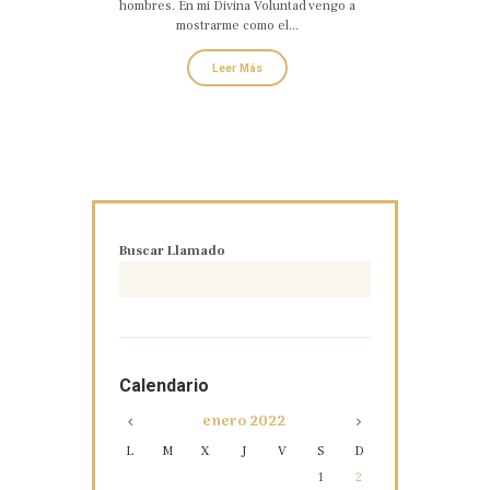
hombres. En mi Divina Voluntad vengo a
mostrarme como el...
Leer Más
Buscar Llamado
Calendario
enero
2022
L
M
X
J
V
S
D
1
2