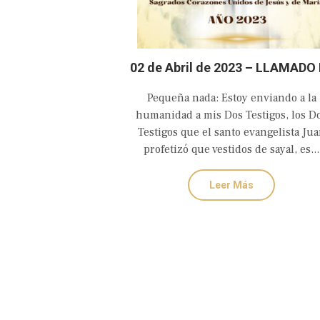
02 de Abril de 2023 – LLAMADO
AMOR Y CONVERSIÓN DE DIO
Pequeña nada: Estoy enviando a la
PADRE TIERNO Y MISERICORDI
humanidad a mis Dos Testigos, los D
Testigos que el santo evangelista Ju
profetizó que vestidos de sayal, es...
Leer Más