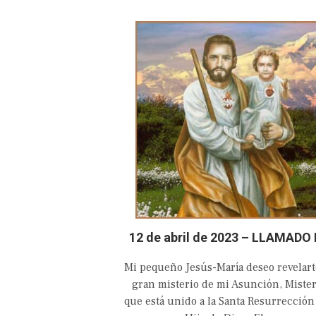
12 de abril de 2023 – LLAMADO 
AMOR Y CONVERSIÓN DEL CAST
Mi pequeño Jesús-María deseo revelart
AMANTE CORAZÓN DE SAN JO
gran misterio de mi Asunción, Mister
que está unido a la Santa Resurrección