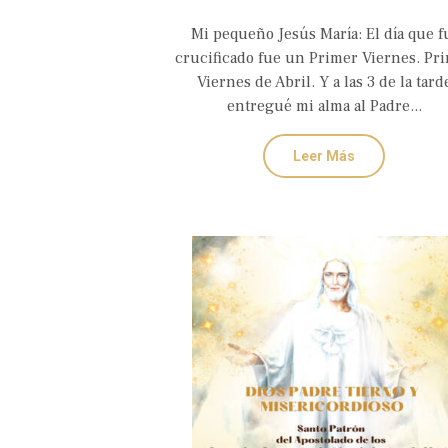
AMOR Y CONVERSIÓN DEL
Mi pequeño Jesús María: El día que f
SAGRADO CORAZÓN EUCARÍST
crucificado fue un Primer Viernes. Pr
DE JESÚS
Viernes de Abril. Y a las 3 de la tard
entregué mi alma al Padre...
Leer Más