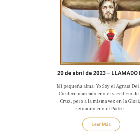
20 de abril de 2023 – LLAMADO 
AMOR Y CONVERSIÓN DEL
Mi pequeña alma: Yo Soy el Agnus Dei.
SAGRADO CORAZÓN EUCARÍST
Cordero marcado con el sacrificio de 
DE JESÚS
Cruz, pero a la misma vez en la Glori
reinando con el Padre...
Leer Más