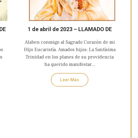
 DE
1 de abril de 2023 – LLAMADO DE
S
AMOR Y CONVERSIÓN DEL
Alaben conmigo al Sagrado Corazón de mi
OSO
CORAZÓN DOLOROSO E
os
Hijo Eucaristía. Amados hijos: La Santísima
INMACULADO DE MARÍA
an
Trinidad en los planes de su providencia
ha querido manifestar...
Leer Más