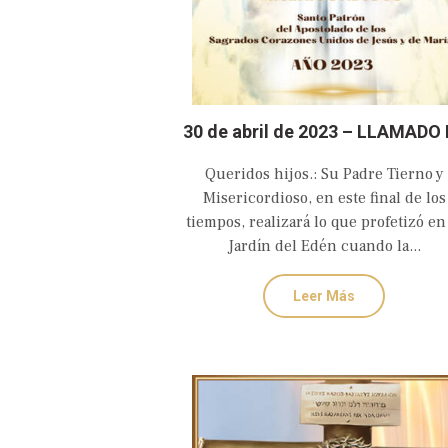
30 de abril de 2023 – LLAMADO 
AMOR Y CONVERSIÓN DE DIO
Queridos hijos.: Su Padre Tierno y
PADRE TIERNO Y MISERICORDI
Misericordioso, en este final de los
tiempos, realizará lo que profetizó en
Jardín del Edén cuando la...
Leer Más