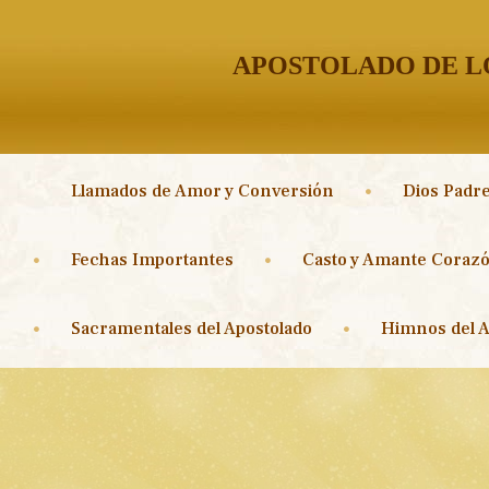
APOSTOLADO DE LO
Llamados de Amor y Conversión
Dios Padre
Fechas Importantes
Casto y Amante Corazó
Sacramentales del Apostolado
Himnos del A