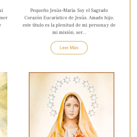
AMOR Y CONVERSIÓN DEL
ui
Pequeño Jesús-María: Soy el Sagrado
ICO
SAGRADO CORAZÓN EUCARÍSTICO
imer
Corazón Eucarístico de Jesús. Amado hijo,
DE JESÚS
e
este título es la plenitud de mi persona y de
mi misión, ser...
Leer Más