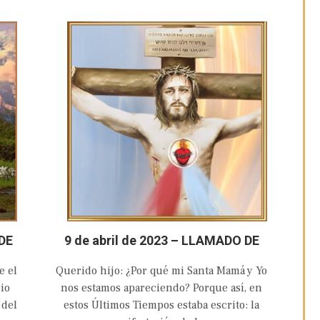
DE
9 de abril de 2023 – LLAMADO DE
O Y
AMOR Y CONVERSIÓN DEL
e el
Querido hijo: ¿Por qué mi Santa Mamá y Yo
SÉ
SAGRADO CORAZÓN EUCARÍSTICO
io
nos estamos apareciendo? Porque así, en
DE JESÚS
 del
estos Últimos Tiempos estaba escrito: la