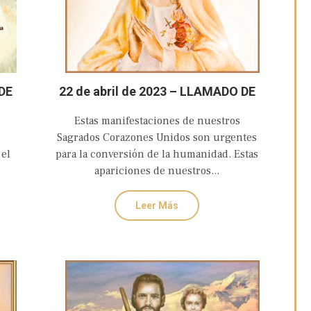
DE
22 de abril de 2023 – LLAMADO DE
S
AMOR Y CONVERSIÓN DEL
Estas manifestaciones de nuestros
OSO
CORAZÓN DOLOROSO E
Sagrados Corazones Unidos son urgentes
INMACULADO DE MARÍA
 el
para la conversión de la humanidad. Estas
apariciones de nuestros...
Leer Más