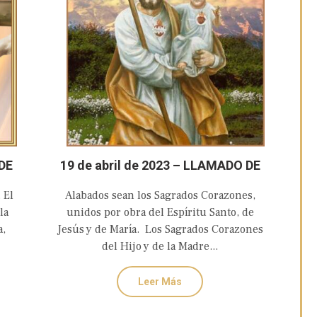
DE
19 de abril de 2023 – LLAMADO DE
AMOR Y CONVERSIÓN DEL CASTO Y
 El
Alabados sean los Sagrados Corazones,
ICO
AMANTE CORAZÓN DE SAN JOSÉ
la
unidos por obra del Espíritu Santo, de
a,
Jesús y de María. Los Sagrados Corazones
del Hijo y de la Madre...
Leer Más