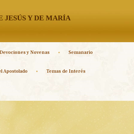
 JESÚS Y DE MARÍA
Devociones y Novenas
Semanario
l Apostolado
Temas de Interés