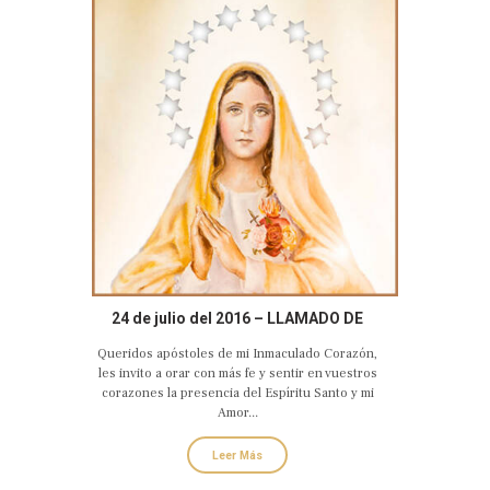
24 de julio del 2016 – LLAMADO DE
AMOR Y CONVERSIÓN DEL CORAZÓN
Queridos apóstoles de mi Inmaculado Corazón,
DOLOROSO E INMACULADO DE MARÍA
les invito a orar con más fe y sentir en vuestros
corazones la presencia del Espíritu Santo y mi
Amor...
Leer Más