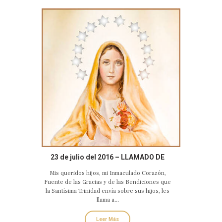
23 de julio del 2016 – LLAMADO DE
AMOR Y CONVERSIÓN DEL CORAZÓN
Mis queridos hijos, mi Inmaculado Corazón,
DOLOROSO E INMACULADO DE MARÍA
Fuente de las Gracias y de las Bendiciones que
la Santísima Trinidad envía sobre sus hijos, les
llama a...
Leer Más