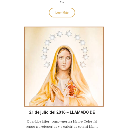
y...
Leer Más
21 de julio del 2016 – LLAMADO DE
AMOR Y CONVERSIÓN DEL CORAZÓN
Queridos hijos, como vuestra Madre Celestial
DOLOROSO E INMACULADO DE MARÍA
vengo a protegerlos y a cubrirlos con mi Manto