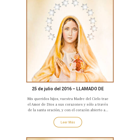
25 de julio del 2016 – LLAMADO DE
AMOR Y CONVERSIÓN DEL CORAZÓN
Mis queridos hijos, vuestra Madre del Cielo trae
DOLOROSO E INMACULADO DE MARÍA
el Amor de Dios a sus corazones y sólo a través
de la santa oración, y con el corazón abierto a...
Leer Más