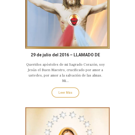
29 de julio del 2016 – LLAMADO DE
AMOR Y CONVERSIÓN DEL SAGRADO
Queridos apóstoles de mi Sagrado Corazón, soy
CORAZÓN EUCARÍSTICO DE JESÚS
Jesús el Buen Maestro, crucificado por amor a
ustedes, por amor a la salvación de las almas.
Mi...
Leer Más