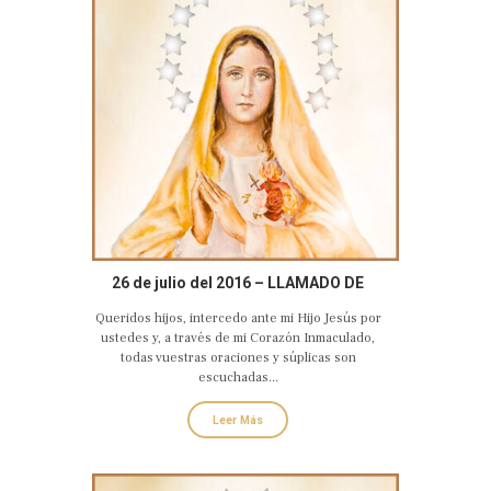
26 de julio del 2016 – LLAMADO DE
AMOR Y CONVERSIÓN DEL CORAZÓN
Queridos hijos, intercedo ante mi Hijo Jesús por
DOLOROSO E INMACULADO DE MARÍA
ustedes y, a través de mi Corazón Inmaculado,
todas vuestras oraciones y súplicas son
escuchadas...
Leer Más