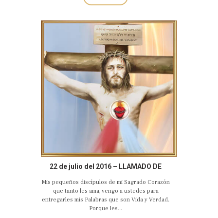
22 de julio del 2016 – LLAMADO DE
AMOR Y CONVERSIÓN DEL SAGRADO
Mis pequeños discípulos de mi Sagrado Corazón
CORAZÓN EUCARÍSTICO DE JESÚS
que tanto les ama, vengo a ustedes para
entregarles mis Palabras que son Vida y Verdad.
Porque les...