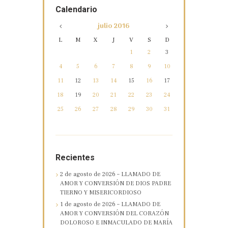
Calendario
julio
2016
L
M
X
J
V
S
D
1
2
3
4
5
6
7
8
9
10
11
12
13
14
15
16
17
18
19
20
21
22
23
24
25
26
27
28
29
30
31
Recientes
2 de agosto de 2026 – LLAMADO DE
AMOR Y CONVERSIÓN DE DIOS PADRE
TIERNO Y MISERICORDIOSO
1 de agosto de 2026 – LLAMADO DE
AMOR Y CONVERSIÓN DEL CORAZÓN
DOLOROSO E INMACULADO DE MARÍA