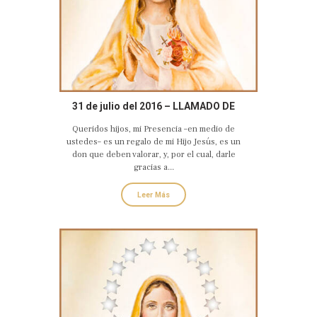
31 de julio del 2016 – LLAMADO DE
AMOR Y CONVERSIÓN DEL CORAZÓN
Queridos hijos, mi Presencia –en medio de
DOLOROSO E INMACULADO DE MARÍA
ustedes– es un regalo de mi Hijo Jesús, es un
don que deben valorar, y, por el cual, darle
gracias a...
Leer Más