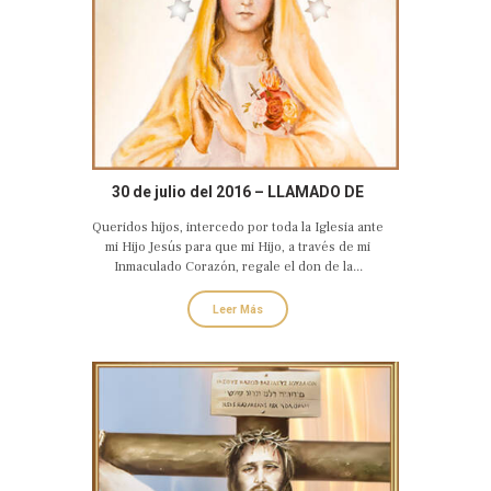
30 de julio del 2016 – LLAMADO DE
AMOR Y CONVERSIÓN DEL CORAZÓN
Queridos hijos, intercedo por toda la Iglesia ante
DOLOROSO E INMACULADO DE MARÍA
mi Hijo Jesús para que mi Hijo, a través de mi
Inmaculado Corazón, regale el don de la...
Leer Más