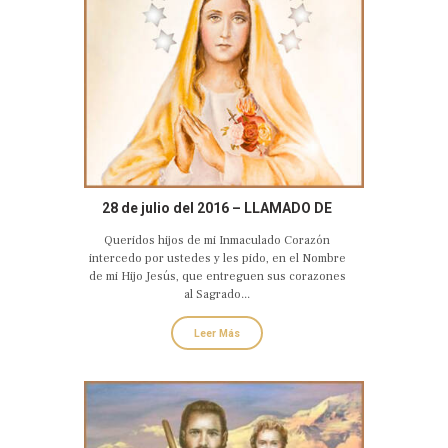
28 de julio del 2016 – LLAMADO DE
AMOR Y CONVERSIÓN DEL CORAZÓN
Queridos hijos de mi Inmaculado Corazón
DOLOROSO E INMACULADO DE MARÍA
intercedo por ustedes y les pido, en el Nombre
de mi Hijo Jesús, que entreguen sus corazones
al Sagrado...
Leer Más