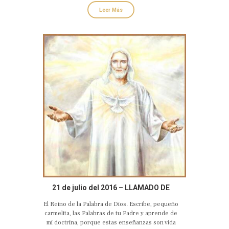
Leer Más
21 de julio del 2016 – LLAMADO DE
AMOR Y CONVERSIÓN DE DIOS PADRE
El Reino de la Palabra de Dios. Escribe, pequeño
TIERNO Y MISERICORDIOSO
carmelita, las Palabras de tu Padre y aprende de
mi doctrina, porque estas enseñanzas son vida