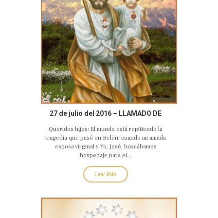
27 de julio del 2016 – LLAMADO DE
AMOR Y CONVERSIÓN DEL CASTO Y
Queridos hijos: El mundo está repitiendo la
AMANTE CORAZÓN DE SAN JOSÉ
tragedia que pasó en Belén, cuando mi amada
esposa virginal y Yo, José, buscábamos
hospedaje para el...
Leer Más