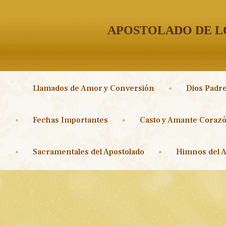
APOSTOLADO DE LO
Llamados de Amor y Conversión
Dios Padre
Fechas Importantes
Casto y Amante Corazó
Sacramentales del Apostolado
Himnos del A