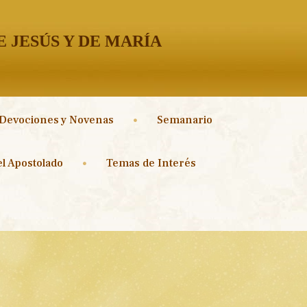
 JESÚS Y DE MARÍA
Devociones y Novenas
Semanario
l Apostolado
Temas de Interés