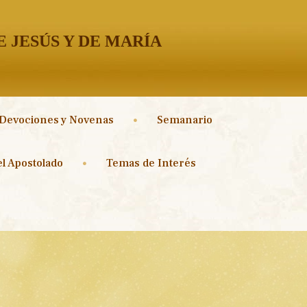
 JESÚS Y DE MARÍA
Devociones y Novenas
Semanario
l Apostolado
Temas de Interés