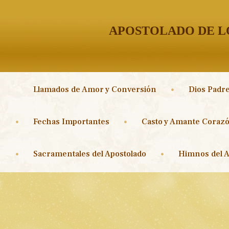
APOSTOLADO DE LO
Llamados de Amor y Conversión
Dios Padre
Fechas Importantes
Casto y Amante Corazó
Sacramentales del Apostolado
Himnos del A