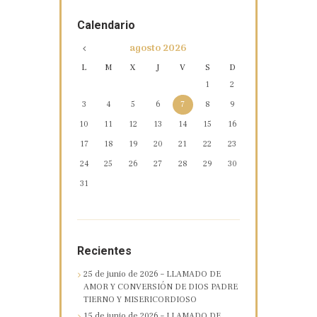
Calendario
agosto
2026
L
M
X
J
V
S
D
1
2
3
4
5
6
7
8
9
10
11
12
13
14
15
16
17
18
19
20
21
22
23
24
25
26
27
28
29
30
31
Recientes
25 de junio de 2026 – LLAMADO DE
AMOR Y CONVERSIÓN DE DIOS PADRE
TIERNO Y MISERICORDIOSO
15 de junio de 2026 – LLAMADO DE