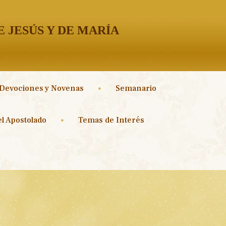
 JESÚS Y DE MARÍA
Devociones y Novenas
Semanario
l Apostolado
Temas de Interés