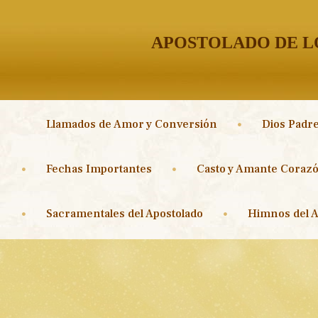
APOSTOLADO DE LO
Llamados de Amor y Conversión
Dios Padre
Fechas Importantes
Casto y Amante Corazó
Sacramentales del Apostolado
Himnos del A