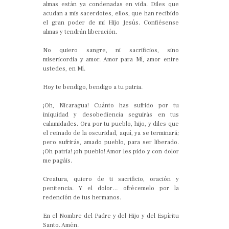
almas están ya condenadas en vida. Diles que
acudan a mis sacerdotes, ellos, que han recibido
el gran poder de mi Hijo Jesús. Confiésense
almas y tendrán liberación.
No quiero sangre, ni sacrificios, sino
misericordia y amor. Amor para Mí, amor entre
ustedes, en Mí.
Hoy te bendigo, bendigo a tu patria.
¡Oh, Nicaragua! Cuánto has sufrido por tu
iniquidad y desobediencia seguirás en tus
calamidades. Ora por tu pueblo, hijo, y diles que
el reinado de la oscuridad, aquí, ya se terminará;
pero sufrirás, amado pueblo, para ser liberado.
¡Oh patria! ¡oh pueblo! Amor les pido y con dolor
me pagáis.
Creatura, quiero de ti sacrificio, oración y
penitencia. Y el dolor… ofrécemelo por la
redención de tus hermanos.
En el Nombre del Padre y del Hijo y del Espíritu
Santo. Amén.