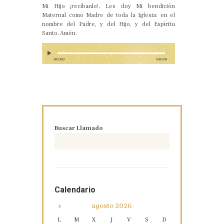
Mi Hijo ¡recíbanlo!. Les doy Mi bendición
Maternal como Madre de toda la Iglesia: en el
nombre del Padre, y del Hijo, y del Espíritu
Santo. Amén.
00:00
00:00
Buscar Llamado
Calendario
agosto
2026
L
M
X
J
V
S
D