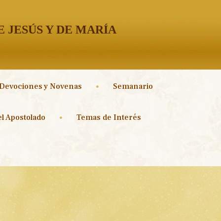
 JESÚS Y DE MARÍA
Devociones y Novenas
Semanario
l Apostolado
Temas de Interés