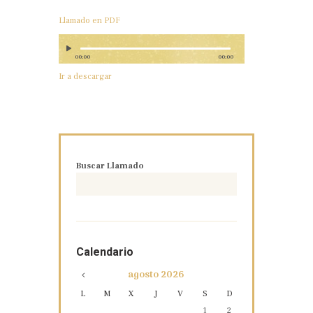
Llamado en PDF
00:00
00:00
Ir a descargar
Buscar Llamado
Calendario
agosto
2026
L
M
X
J
V
S
D
1
2