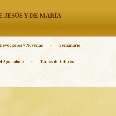
 JESÚS Y DE MARÍA
Devociones y Novenas
Semanario
l Apostolado
Temas de Interés