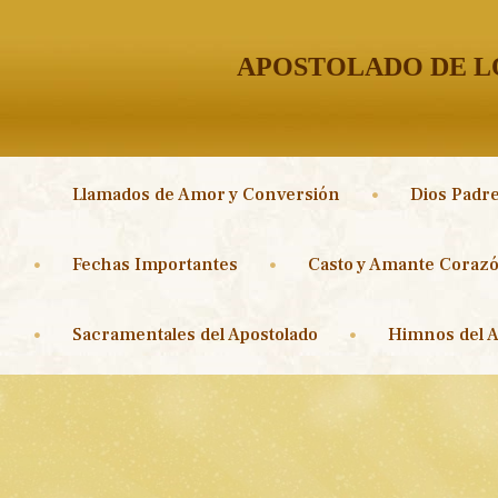
APOSTOLADO DE LO
Llamados de Amor y Conversión
Dios Padre
Fechas Importantes
Casto y Amante Corazó
Sacramentales del Apostolado
Himnos del A