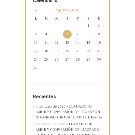
Calendario
agosto
2026
L
M
X
J
V
S
D
1
2
3
4
5
6
7
8
9
10
11
12
13
14
15
16
17
18
19
20
21
22
23
24
25
26
27
28
29
30
31
Recientes
6 de junio de 2026 – LLAMADO DE
AMOR Y CONVERSIÓN DEL CORAZÓN
DOLOROSO E INMACULADO DE MARÍA
3 de junio de 2026 – LLAMADO DE
AMOR Y CONVERSIÓN DEL SAGRADO