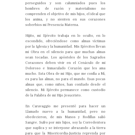
perseguidos y son calumniados pues los
hombres de razón y materialismo no
comprenden el objetivo de mis hijos, el ideal que
los anima, y no sienten en sus corazones
soberbios mi Presencia Materna.
Hijito, mi Ejército trabaja en lo oculto, en lo
escondido, ofreciéndose como almas víctimas
por la Iglesia y la humanidad. Mis Ejércitos llevan
mi Obra en el silencio para que muchas almas
sean tocadas. Los apóstoles de los Sagrados
Corazones deben vivir en el Cenáculo de mi
Doloroso e Inmaculado Corazón que les ama
mucho. Esta Obra de mi Hijo, que me confía a Mí,
es para las almas, no para el mundo. Esas pocas
almas que, como niños, han confiado desde el
silencio. Mi Ejército permanece como custodio
de la Palabra de mi Hijo Jesucristo.
En Caravaggio me presenté para hacer un
Llamado nuevo a la humanidad, pero no
obedecieron, de mis Manos y Rodillas salió
Sangre. Sufro por mis hijos, soy la Corredentora
que suplica y se interpone abrazando a la tierra
para que la Misericordia-Justicia reprenda por