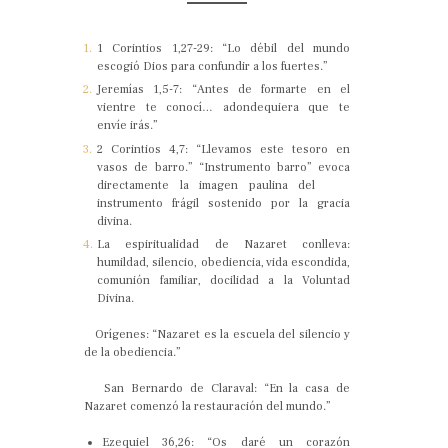
1 Corintios 1,27-29: “Lo débil del mundo
escogió Dios para confundir a los fuertes.”
Jeremías 1,5-7: “Antes de formarte en el
vientre te conocí… adondequiera que te
envíe irás.”
2 Corintios 4,7: “Llevamos este tesoro en
vasos de barro.” “Instrumento barro” evoca
directamente la imagen paulina del
instrumento frágil sostenido por la gracia
divina.
La espiritualidad de Nazaret conlleva:
humildad, silencio, obediencia, vida escondida,
comunión familiar, docilidad a la Voluntad
Divina.
Orígenes: “Nazaret es la escuela del silencio y
de la obediencia.”
San Bernardo de Claraval: “En la casa de
Nazaret comenzó la restauración del mundo.”
Ezequiel 36,26: “Os daré un corazón