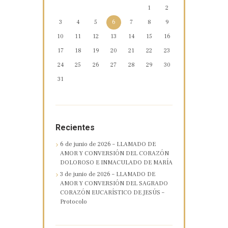
1
2
3
4
5
6
7
8
9
10
11
12
13
14
15
16
17
18
19
20
21
22
23
24
25
26
27
28
29
30
31
Recientes
6 de junio de 2026 – LLAMADO DE
AMOR Y CONVERSIÓN DEL CORAZÓN
DOLOROSO E INMACULADO DE MARÍA
3 de junio de 2026 – LLAMADO DE
AMOR Y CONVERSIÓN DEL SAGRADO
CORAZÓN EUCARÍSTICO DE JESÚS –
Protocolo