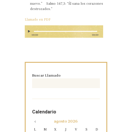
nuevo.” Salmo 147,3: “Él sana los corazones
destrozados.”
Llamado en PDF
00:00
00:00
Buscar Llamado
Calendario
agosto
2026
L
M
X
J
V
S
D