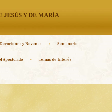
 JESÚS Y DE MARÍA
Devociones y Novenas
Semanario
l Apostolado
Temas de Interés