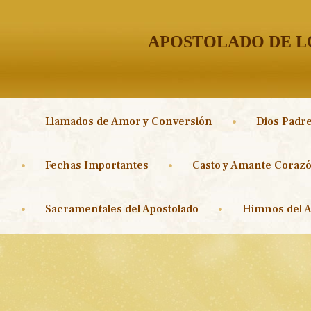
APOSTOLADO DE LO
Llamados de Amor y Conversión
Dios Padre
Fechas Importantes
Casto y Amante Corazó
Sacramentales del Apostolado
Himnos del A