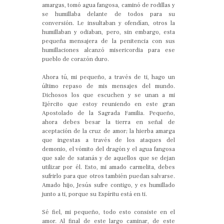
amargas, tomó agua fangosa, caminó de rodillas y
se humillaba delante de todos para su
conversión. Le insultaban y ofendían, otros la
humillaban y odiaban, pero, sin embargo, esta
pequeña mensajera de la penitencia con sus
humillaciones alcanzó misericordia para ese
pueblo de corazón duro.
Ahora tú, mi pequeño, a través de ti, hago un
último repaso de mis mensajes del mundo.
Dichosos los que escuchen y se unan a mi
Ejército que estoy reuniendo en este gran
Apostolado de la Sagrada Familia. Pequeño,
ahora debes besar la tierra en señal de
aceptación de la cruz de amor; la hierba amarga
que ingestas a través de los ataques del
demonio, el vómito del dragón y el agua fangosa
que sale de satanás y de aquellos que se dejan
utilizar por él. Esto, mi amado carmelita, debes
sufrirlo para que otros también puedan salvarse.
Amado hijo, Jesús sufre contigo, y es humillado
junto a ti, porque su Espíritu está en ti.
Sé fiel, mi pequeño, todo esto consiste en el
amor. Al final de este largo caminar, de este