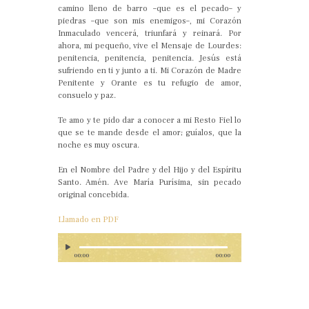
camino lleno de barro –que es el pecado– y
piedras –que son mis enemigos–, mi Corazón
Inmaculado vencerá, triunfará y reinará. Por
ahora, mi pequeño, vive el Mensaje de Lourdes:
penitencia, penitencia, penitencia. Jesús está
sufriendo en ti y junto a ti. Mi Corazón de Madre
Penitente y Orante es tu refugio de amor,
consuelo y paz.
Te amo y te pido dar a conocer a mi Resto Fiel lo
que se te mande desde el amor; guíalos, que la
noche es muy oscura.
En el Nombre del Padre y del Hijo y del Espíritu
Santo. Amén. Ave María Purísima, sin pecado
original concebida.
Llamado en PDF
00:00
00:00