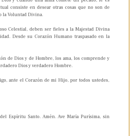
e Dios y cuando una alma comete un pecado, le es
ritual consiste en desear otras cosas que no son de
o la Voluntad Divina.
o Celestial, deben ser fieles a la Majestad Divina
idad. Desde su Corazón Humano traspasado en la
zón de Dios y de Hombre, los ama, los comprende y
verdadero Dios y verdadero Hombre.
go, ante el Corazón de mi Hijo, por todos ustedes,
del Espíritu Santo. Amén. Ave María Purísima, sin