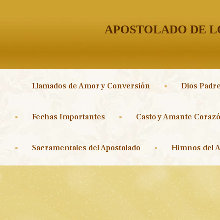
APOSTOLADO DE LO
Llamados de Amor y Conversión
Dios Padre
Fechas Importantes
Casto y Amante Corazó
Sacramentales del Apostolado
Himnos del A