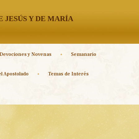
 JESÚS Y DE MARÍA
Devociones y Novenas
Semanario
l Apostolado
Temas de Interés