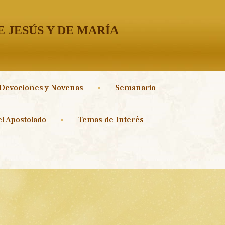
 JESÚS Y DE MARÍA
Devociones y Novenas
Semanario
l Apostolado
Temas de Interés