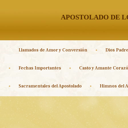
APOSTOLADO DE LO
Llamados de Amor y Conversión
Dios Padre
Fechas Importantes
Casto y Amante Corazó
Sacramentales del Apostolado
Himnos del A