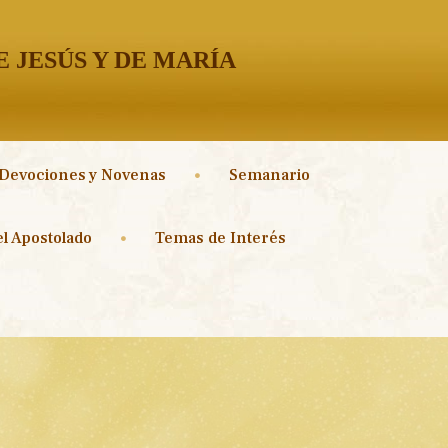
 JESÚS Y DE MARÍA
Devociones y Novenas
Semanario
l Apostolado
Temas de Interés