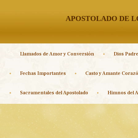
APOSTOLADO DE LO
Llamados de Amor y Conversión
Dios Padre
Fechas Importantes
Casto y Amante Corazó
Sacramentales del Apostolado
Himnos del A