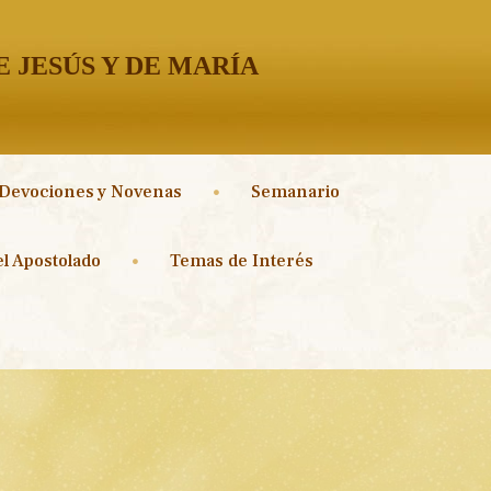
 JESÚS Y DE MARÍA
Devociones y Novenas
Semanario
l Apostolado
Temas de Interés