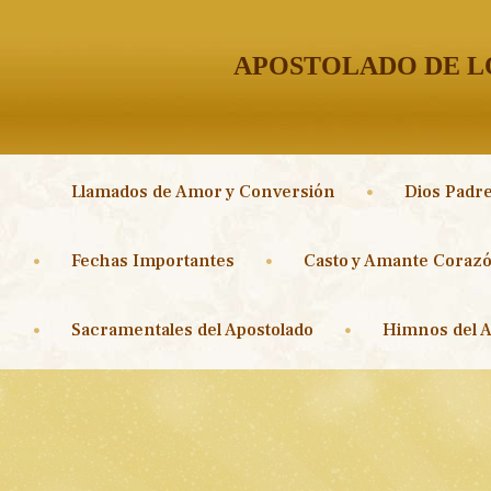
APOSTOLADO DE LO
Llamados de Amor y Conversión
Dios Padre
Fechas Importantes
Casto y Amante Corazó
Sacramentales del Apostolado
Himnos del A