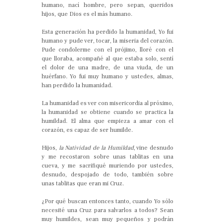
humano, nací hombre, pero sepan, queridos
hijos, que Dios es el más humano.
Esta generación ha perdido la humanidad, Yo fui
humano y pude ver, tocar, la miseria del corazón.
Pude condolerme con el prójimo, lloré con el
que lloraba, acompañé al que estaba solo, sentí
el dolor de una madre, de una viuda, de un
huérfano. Yo fui muy humano y ustedes, almas,
han perdido la humanidad.
La humanidad es ver con misericordia al próximo,
la humanidad se obtiene cuando se practica la
humildad. El alma que empieza a amar con el
corazón, es capaz de ser humilde.
Hijos,
la Natividad de la Humildad
, vine desnudo
y me recostaron sobre unas tablitas en una
cueva, y me sacrifiqué muriendo por ustedes,
desnudo, despojado de todo, también sobre
unas tablitas que eran mi Cruz.
¿Por qué buscan entonces tanto, cuando Yo sólo
necesité una Cruz para salvarlos a todos? Sean
muy humildes, sean muy pequeños y podrán