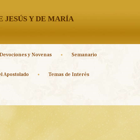
 JESÚS Y DE MARÍA
Devociones y Novenas
Semanario
l Apostolado
Temas de Interés