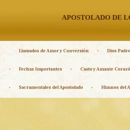
APOSTOLADO DE LO
Llamados de Amor y Conversión
Dios Padre
Fechas Importantes
Casto y Amante Corazó
Sacramentales del Apostolado
Himnos del A