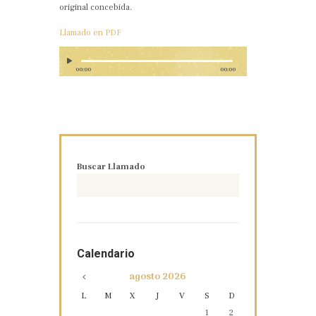
original concebida.
Llamado en PDF
00:00
00:00
Buscar Llamado
Calendario
agosto
2026
L
M
X
J
V
S
D
1
2