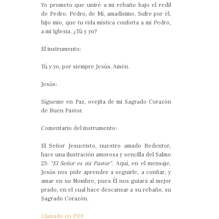
Yo prometo que uniré a mi rebaño bajo el redil
de Pedro. Pedro, de Mí, amadísimo. Sufre por él,
hijo mío, que tu vida mística conforta a mi Pedro,
a mi Iglesia. ¿Tú y yo?
El instrumento:
Tú y yo, por siempre Jesús. Amén.
Jesús:
Sígueme en Paz, ovejita de mi Sagrado Corazón
de Buen Pastor.
Comentario del instrumento:
El Señor Jesucristo, nuestro amado Redentor,
hace una ilustración amorosa y sencilla del Salmo
23:
“El Señor es mi Pastor”.
Aquí, en el mensaje,
Jesús nos pide aprender a seguirle, a confiar, y
amar en su Nombre, pues Él nos guiará al mejor
prado, en el cual hace descansar a su rebaño, su
Sagrado Corazón.
Llamado en PDF