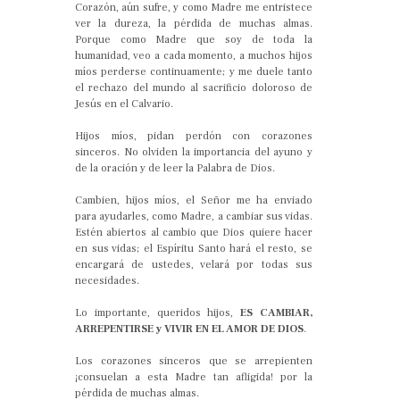
Corazón, aún sufre, y como Madre me entristece
ver la dureza, la pérdida de muchas almas.
Porque como Madre que soy de toda la
humanidad, veo a cada momento, a muchos hijos
míos perderse continuamente; y me duele tanto
el rechazo del mundo al sacrificio doloroso de
Jesús en el Calvario.
Hijos míos, pidan perdón con corazones
sinceros. No olviden la importancia del ayuno y
de la oración y de leer la Palabra de Dios.
Cambien, hijos míos, el Señor me ha enviado
para ayudarles, como Madre, a cambiar sus vidas.
Estén abiertos al cambio que Dios quiere hacer
en sus vidas; el Espíritu Santo hará el resto, se
encargará de ustedes, velará por todas sus
necesidades.
Lo importante, queridos hijos,
ES CAMBIAR,
ARREPENTIRSE y VIVIR EN EL AMOR DE DIOS
.
Los corazones sinceros que se arrepienten
¡consuelan a esta Madre tan afligida! por la
pérdida de muchas almas.