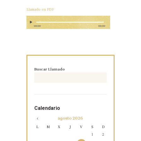
Llamado en PDF
00:00
00:00
Buscar Llamado
Calendario
agosto
2026
L
M
X
J
V
S
D
1
2