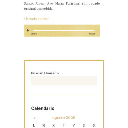
Santo. Amén. Ave María Purísima, sin pecado
original concebida.
Llamado en PDF
00:00
00:00
Buscar Llamado
Calendario
agosto
2026
L
M
X
J
V
S
D