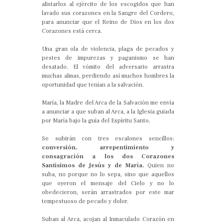
alistarlos al ejército de los escogidos que han
lavado sus corazones en la Sangre del Cordero,
para anunciar que el Reino de Dios en los dos
Corazones está cerca.
Una gran ola de violencia, plaga de pecados y
pestes de impurezas y paganismo se han
desatado. El vómito del adversario arrastra
muchas almas, perdiendo así muchos hombres la
oportunidad que tenían a la salvación.
María, la Madre del Arca de la Salvación me envía
a anunciar a que suban al Arca, a la Iglesia guiada
por María bajo la guía del Espíritu Santo.
Se subirán con tres escalones sencillos:
conversión, arrepentimiento y
consagración a los dos Corazones
Santísimos de Jesús y de María.
Quien no
suba, no porque no lo sepa, sino que aquellos
que oyeron el mensaje del Cielo y no lo
obedecieron, serán arrastrados por este mar
tempestuoso de pecado y dolor.
Suban al Arca, acojan al Inmaculado Corazón en