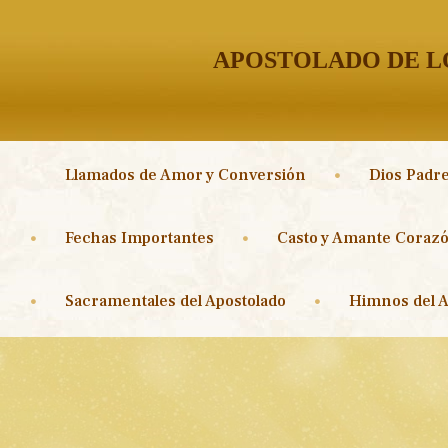
APOSTOLADO DE LO
Llamados de Amor y Conversión
Dios Padre
Fechas Importantes
Casto y Amante Corazó
Sacramentales del Apostolado
Himnos del A