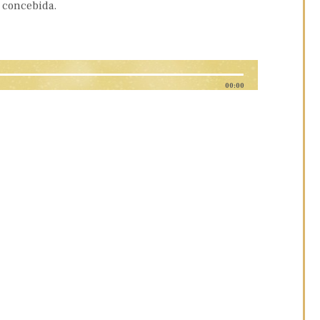
l concebida.
00:00