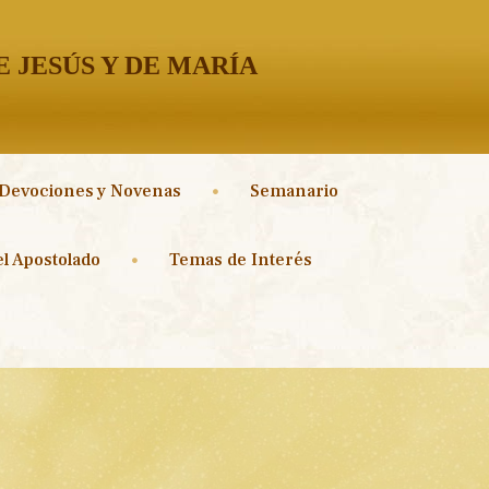
 JESÚS Y DE MARÍA
Devociones y Novenas
Semanario
l Apostolado
Temas de Interés