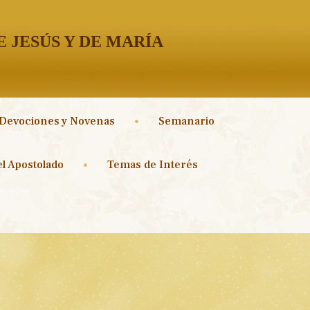
 JESÚS Y DE MARÍA
Devociones y Novenas
Semanario
l Apostolado
Temas de Interés