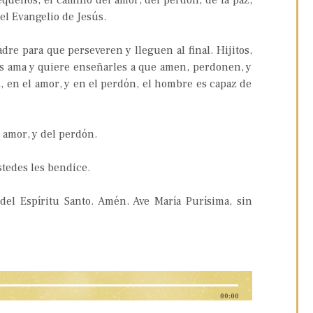
 pequeños, el camino del amor, del perdón, de la paz,
el Evangelio de Jesús.
re para que perseveren y lleguen al final. Hijitos,
s ama y quiere enseñarles a que amen, perdonen, y
, en el amor, y en el perdón, el hombre es capaz de
l amor, y del perdón.
stedes les bendice.
del Espíritu Santo. Amén. Ave María Purísima, sin
00:00