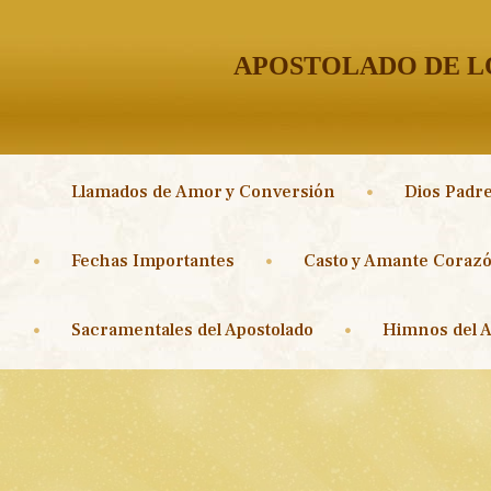
APOSTOLADO DE LO
Llamados de Amor y Conversión
Dios Padre
Fechas Importantes
Casto y Amante Corazó
Sacramentales del Apostolado
Himnos del A