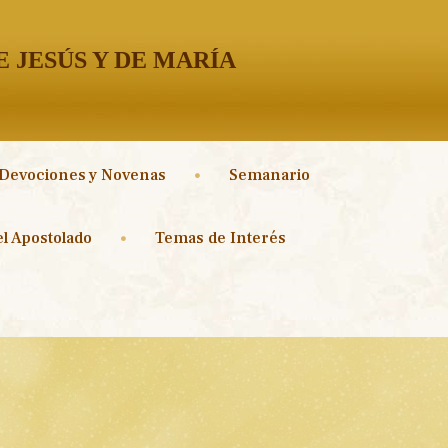
 JESÚS Y DE MARÍA
Devociones y Novenas
Semanario
l Apostolado
Temas de Interés