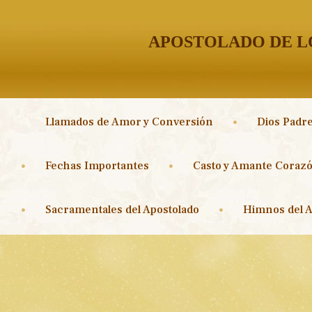
APOSTOLADO DE LO
Llamados de Amor y Conversión
Dios Padre
Fechas Importantes
Casto y Amante Corazó
Sacramentales del Apostolado
Himnos del A