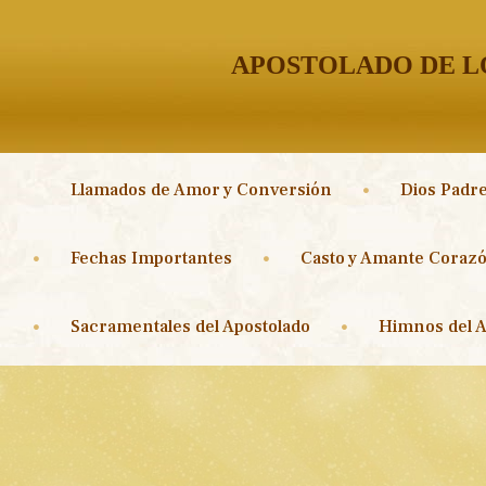
APOSTOLADO DE LO
Llamados de Amor y Conversión
Dios Padre
Fechas Importantes
Casto y Amante Corazó
Sacramentales del Apostolado
Himnos del A