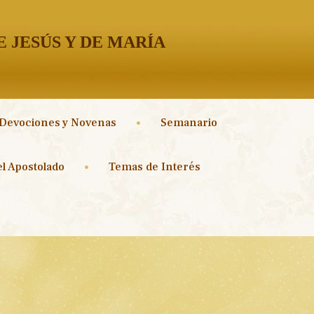
 JESÚS Y DE MARÍA
Devociones y Novenas
Semanario
l Apostolado
Temas de Interés