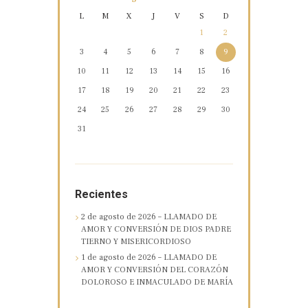
L
M
X
J
V
S
D
1
2
3
4
5
6
7
8
9
10
11
12
13
14
15
16
17
18
19
20
21
22
23
24
25
26
27
28
29
30
31
Recientes
2 de agosto de 2026 – LLAMADO DE
AMOR Y CONVERSIÓN DE DIOS PADRE
TIERNO Y MISERICORDIOSO
1 de agosto de 2026 – LLAMADO DE
AMOR Y CONVERSIÓN DEL CORAZÓN
DOLOROSO E INMACULADO DE MARÍA