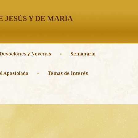
 JESÚS Y DE MARÍA
Devociones y Novenas
Semanario
l Apostolado
Temas de Interés