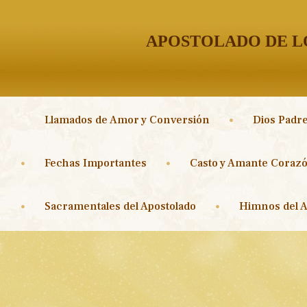
APOSTOLADO DE LO
Llamados de Amor y Conversión
Dios Padre
Fechas Importantes
Casto y Amante Corazó
Sacramentales del Apostolado
Himnos del A