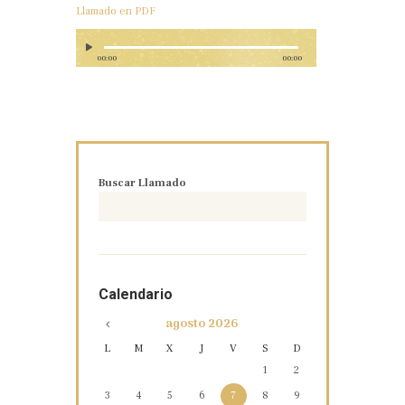
Llamado en PDF
00:00
00:00
Buscar Llamado
Calendario
agosto
2026
L
M
X
J
V
S
D
1
2
3
4
5
6
7
8
9