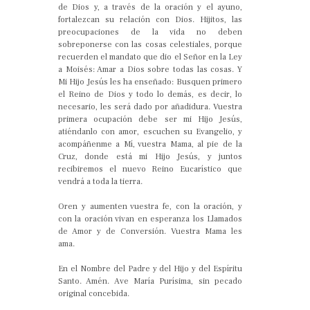
de Dios y, a través de la oración y el ayuno,
fortalezcan su relación con Dios. Hijitos, las
preocupaciones de la vida no deben
sobreponerse con las cosas celestiales, porque
recuerden el mandato que dio el Señor en la Ley
a Moisés: Amar a Dios sobre todas las cosas. Y
Mi Hijo Jesús les ha enseñado: Busquen primero
el Reino de Dios y todo lo demás, es decir, lo
necesario, les será dado por añadidura. Vuestra
primera ocupación debe ser mi Hijo Jesús,
atiéndanlo con amor, escuchen su Evangelio, y
acompáñenme a Mí, vuestra Mama, al pie de la
Cruz, donde está mi Hijo Jesús, y juntos
recibiremos el nuevo Reino Eucarístico que
vendrá a toda la tierra.
Oren y aumenten vuestra fe, con la oración, y
con la oración vivan en esperanza los Llamados
de Amor y de Conversión. Vuestra Mama les
ama.
En el Nombre del Padre y del Hijo y del Espíritu
Santo. Amén. Ave María Purísima, sin pecado
original concebida.