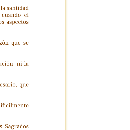
la santidad
 cuando el
os aspectos
zón que se
ción, ni la
esario, que
ifícilmente
os Sagrados