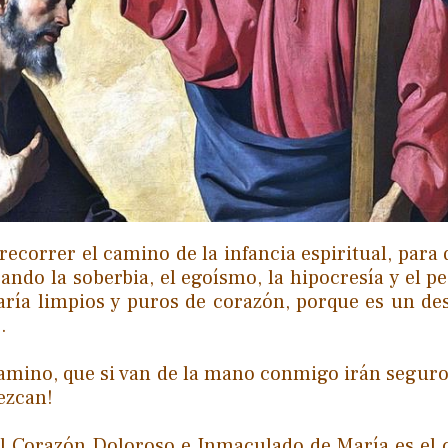
y recorrer el camino de la infancia espiritual, par
ando la soberbia, el egoísmo, la hipocresía y el p
ría limpios y puros de corazón, porque es un de
.
mino, que si van de la mano conmigo irán seguro
ezcan!
el Corazón Doloroso e Inmaculado de María es el