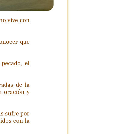
no vive con
conocer que
 pecado, el
radas de la
e oración y
s sufre por
idos con la