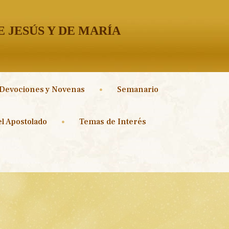
 JESÚS Y DE MARÍA
Devociones y Novenas
Semanario
l Apostolado
Temas de Interés