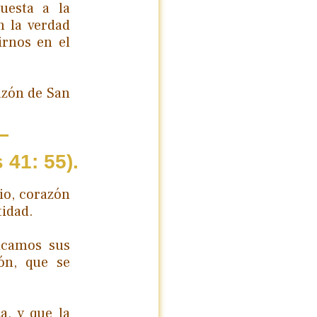
uesta a la
n la verdad
irnos en el
azón de San
 41: 55).
io, corazón
tidad.
icamos sus
ón, que se
a, y que la