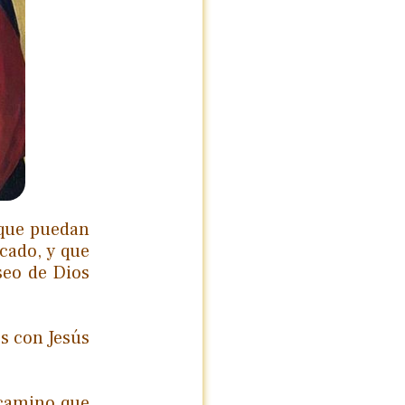
a que puedan
ecado, y que
seo de Dios
s con Jesús
 camino que