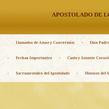
APOSTOLADO DE LO
Llamados de Amor y Conversión
Dios Padre
Fechas Importantes
Casto y Amante Corazó
Sacramentales del Apostolado
Himnos del A